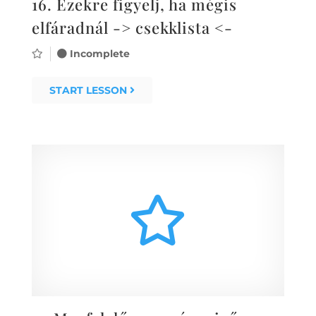
16.
Ezekre figyelj, ha mégis
elfáradnál -> csekklista <-
Incomplete
START LESSON