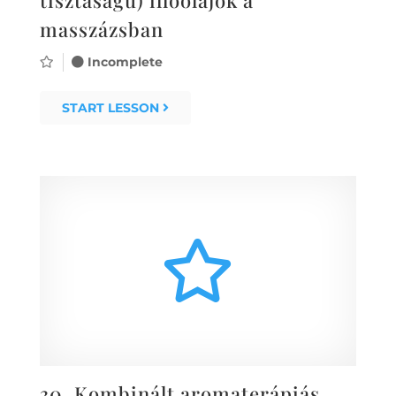
masszázsban
Incomplete
START LESSON
30.
Kombinált aromaterápiás