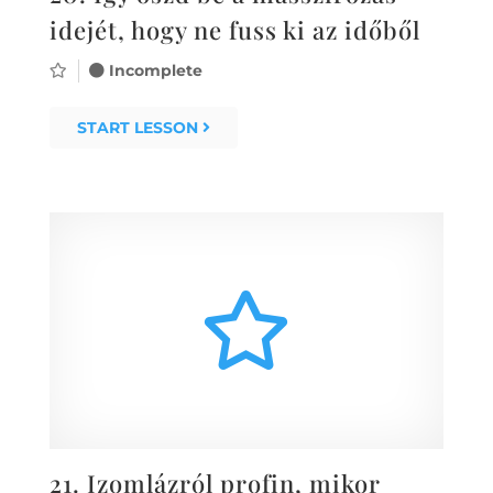
idejét, hogy ne fuss ki az időből
Incomplete
START LESSON
21.
Izomlázról profin, mikor