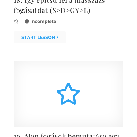
fogásaidat (S>D>GY>L)
Incomplete
START LESSON
19.
Alap fogások bemutatása egy