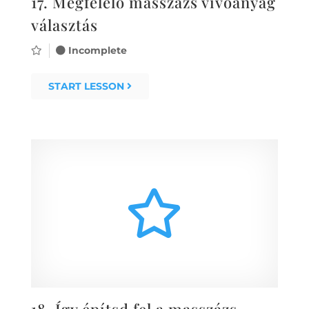
17.
Megfelelő masszázs vivőanyag
választás
Incomplete
START LESSON
18.
Így építsd fel a masszázs