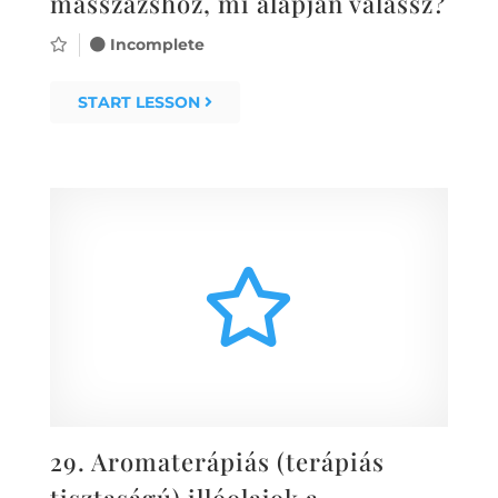
masszázshoz, mi alapján válassz?
Incomplete
START LESSON
29.
Aromaterápiás (terápiás
tisztaságú) illóolajok a