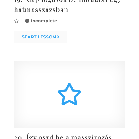
hátmasszázsban
Incomplete
START LESSON
20.
Így oszd be a masszírozás