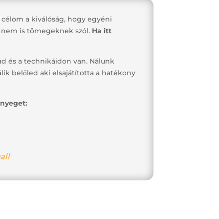
 célom a kiválóság, hogy egyéni
e nem is tömegeknek szól.
Ha itt
ad és a technikáidon van. Nálunk
ik belőled aki elsajátította a hatékony
ényeget:
al!