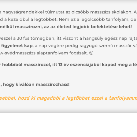
ge nagyságrendekkel túlmutat az olcsóbb masszázsiskolákon. A
zd a kezeidből a legtöbbet. Nem ez a legolcsóbb tanfolyam, d
nélkül masszírozni, az az életed legjobb befektetése lehet!
szel a 30 fős tömegben, itt viszont a hangsúly egész nap rajt
 figyelmet kap
, a nap végére pedig ragyogó szemű masszőr vál
ow-svédmasszázs alaptanfolyam fogásait. 🙂
hobbiból masszírozol, itt 13 év eszenciájából kapod meg a l
n, hogy kiválóan masszírozhass!
sebbel, hozd ki magadból a legtöbbet ezzel a tanfolyamm