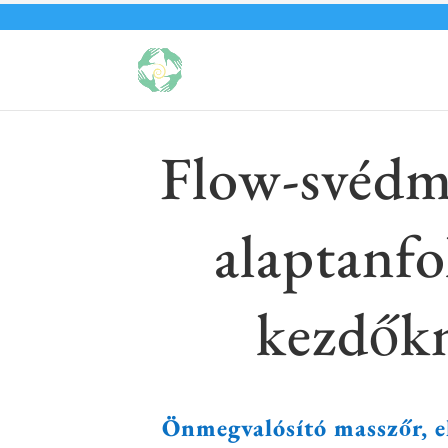
Flow-svédm
alaptanf
kezdők
Önmegvalósító masszőr, e