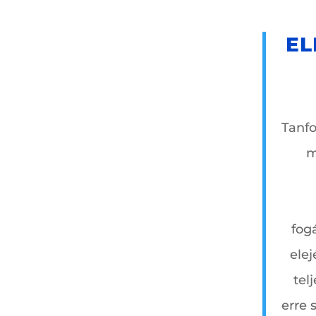
EL
Tanfo
m
fog
elej
tel
erre 