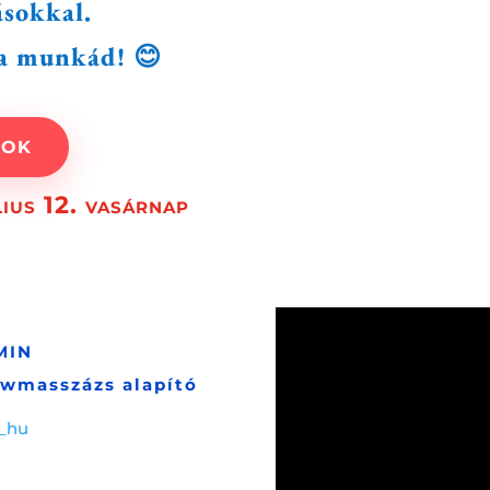
ásokkal.
 a munkád! 😊
TOK
lius 12. vasárnap
MIN
lowmasszázs alapító
_hu