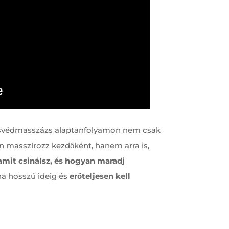
w-svédmasszázs alaptanfolyamon nem csak
n masszírozz kezdőként
, hanem arra is,
 amit csinálsz, és hogyan maradj
ha hosszú ideig és
erőteljesen kell