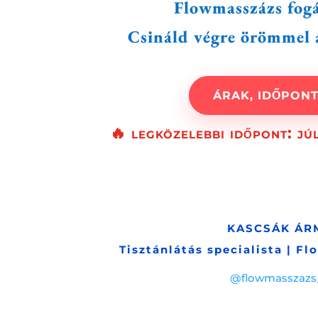
Flowmasszázs fog
Csináld végre örömmel
ÁRAK, IDŐPON
🔥 legközelebbi időpont: jú
KASCSÁK ÁR
Tisztánlátás specialista | F
@flowmasszazs