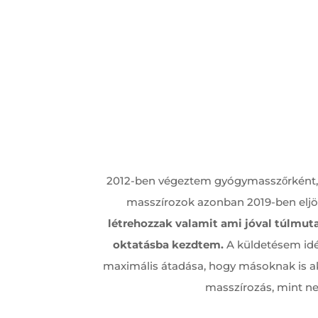
2012-ben végeztem gyógymasszőrként, é
masszírozok azonban 2019-ben eljöt
létrehozzak valamit ami jóval túlmut
oktatásba kezdtem.
A küldetésem id
maximális átadása, hogy másoknak is a
masszírozás, mint n