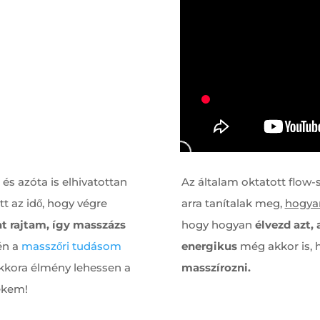
s azóta is elhivatottan
Az általam oktatott flo
t az idő, hogy végre
arra tanítalak meg,
hogya
at rajtam, így masszázs
hogy hogyan
élvezd azt,
én a
masszőri tudásom
energikus
még akkor is, 
kkora élmény lehessen a
masszírozni.
ekem!