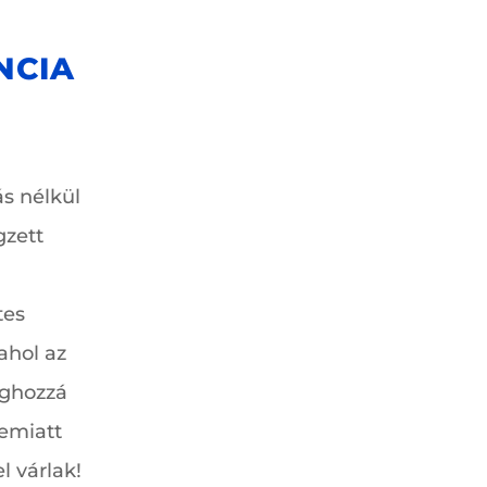
NCIA
s nélkül
gzett
tes
ahol az
éghozzá
emiatt
l várlak!