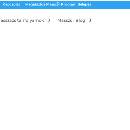
Kapcsolat
Magabiztos Masszőr Program Belépés
masszázs tanfolyamok
Masszőr Blog