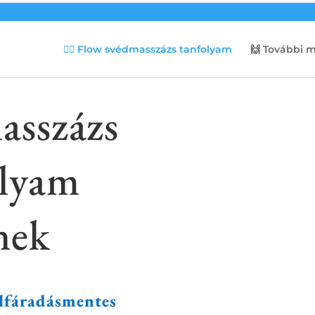
💆‍♀️ Flow svédmasszázs tanfolyam
🙌 További 
asszázs
olyam
nek
lfáradásmentes