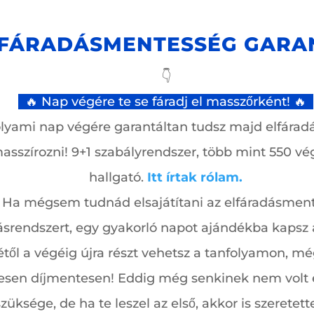
FÁRADÁSMENTESSÉG GARA
👇
🔥 Nap végére te se fáradj el masszőrként! 🔥
lyami nap végére garantáltan tudsz majd elfáradá
asszírozni! 9+1 szabályrendszer, több mint 550 vé
hallgató.
Itt írtak rólam.
Ha mégsem tudnád elsajátítani az elfáradásmen
ásrendszert, egy gyakorló napot ajándékba kapsz 
étől a végéig újra részt vehetsz a tanfolyamon, m
jesen díjmentesen! Eddig még senkinek nem volt 
szüksége, de ha te leszel az első, akkor is szeretette