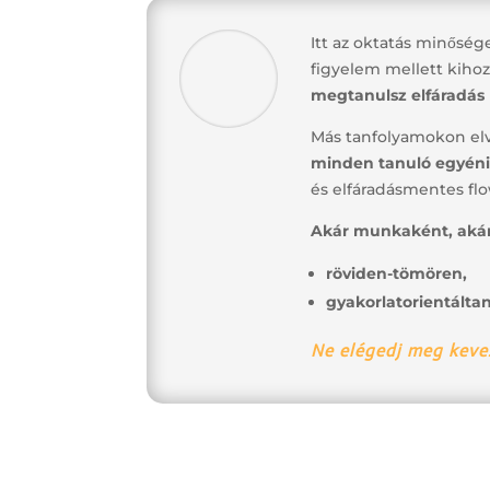
Itt az oktatás minősé
figyelem mellett kiho
megtanulsz elfáradás 
Más tanfolyamokon elve
minden tanuló egyéni
és elfáradásmentes fl
Akár munkaként, akár 
röviden-
tömören,
gyakorlatorientálta
Ne elégedj meg keve