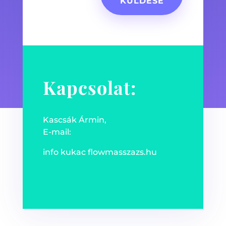
KÜLDÉSE
Kapcsolat:
Kascsák Ármin,
E-mail:
info kukac flowmasszazs.hu