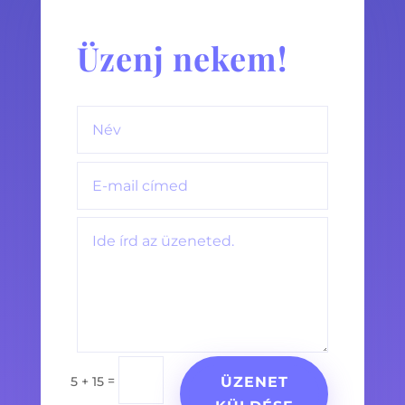
Üzenj nekem!
=
5 + 15
ÜZENET