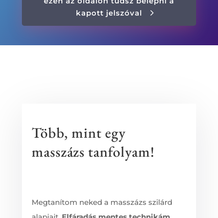
ezen az oldalon tudsz belépni a
kapott jelszóval
Több, mint egy
masszázs tanfolyam!
Megtanítom neked a masszázs szilárd
alapjait.
Elfáradás mentes technikám