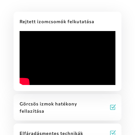
Rejtett izomcsomók felkutatása
Görcsös izmok hatékony
fellazítása
Elfáradásmentes technikák