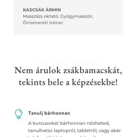
KASCSÁK ÁRMIN
Masszázs oktató, Gyógymasszőr,
Önismereti tréner
BIZTOS TUDÁS
Nem árulok zsákbamacskát,
tekints bele a képzésekbe!

Tanulj bárhonnan
A kurzusokat bárhonnan nézheted,
tanulhatsz laptopról, tabletről, vagy akár