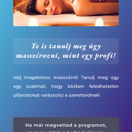
Te is tanulj meg úgy
masszírozni, mint egy profi!
Válj magabiztos masszőrré! Tanulj meg úgy
egy szakmát, hogy közben feledhetetlen
pillanatokat varázsolsz a szeretteidnek!
Ha már megvetted a programot,