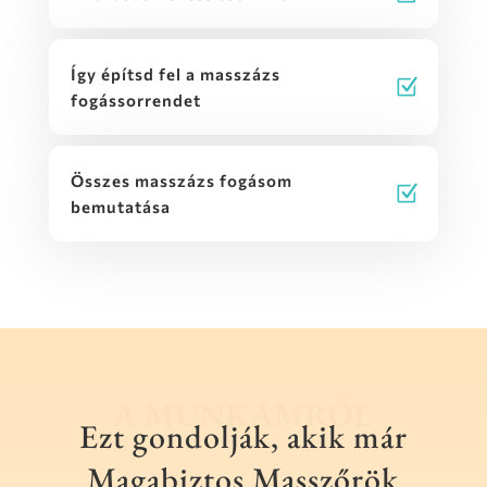
Így építsd fel a masszázs
fogássorrendet
Összes masszázs fogásom
bemutatása
A MUNKÁMRÓL
Ezt gondolják, akik már
Magabiztos Masszőrök