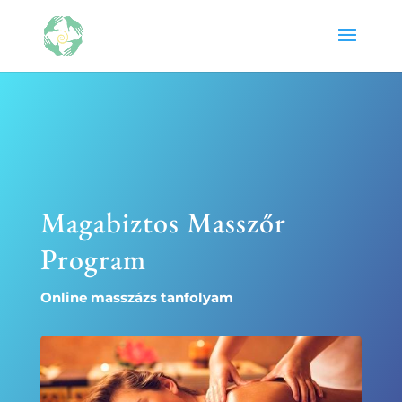
Magabiztos Masszőr
Program
Online masszázs tanfolyam