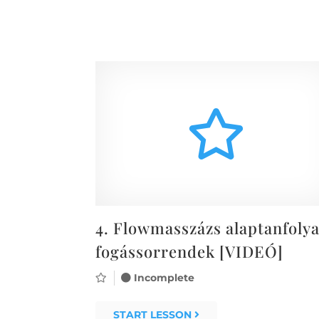
4.
Flowmasszázs alaptanfoly
fogássorrendek [VIDEÓ]
Incomplete
START LESSON