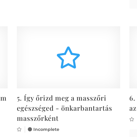
am
5.
Így őrizd meg a masszőri
6.
egészséged - önkarbantartás
az
masszőrként
Incomplete