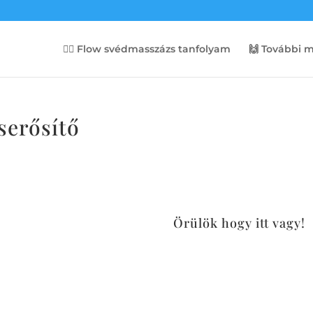
💆‍♀️ Flow svédmasszázs tanfolyam
🙌 További 
serősítő
Örülök hogy itt vagy!