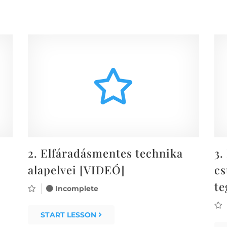
2.
Elfáradásmentes technika
3.
alapelvei [VIDEÓ]
cs
te
Incomplete
START LESSON