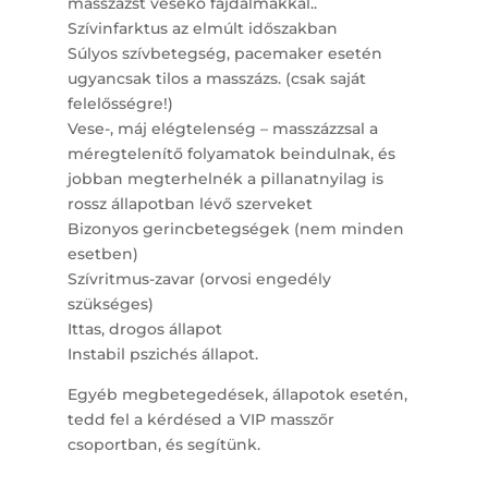
masszázst vesekő fájdalmakkal..
Szívinfarktus az elmúlt időszakban
Súlyos szívbetegség, pacemaker esetén
ugyancsak tilos a masszázs. (csak saját
felelősségre!)
Vese-, máj elégtelenség – masszázzsal a
méregtelenítő folyamatok beindulnak, és
jobban megterhelnék a pillanatnyilag is
rossz állapotban lévő szerveket
Bizonyos gerincbetegségek (nem minden
esetben)
Szívritmus-zavar (orvosi engedély
szükséges)
Ittas, drogos állapot
Instabil pszichés állapot.
Egyéb megbetegedések, állapotok esetén,
tedd fel a kérdésed a VIP masszőr
csoportban, és segítünk.