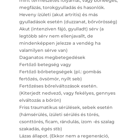
mint természetes folyamat, vagy bőrleégés,
megfázás, torokgyulladás és hasonlók.
Heveny ízületi (akut artritis) és más
gyulladások esetén (duzzanat, bőrvörösség)
Akut (intenzíven fájó, gyulladt) sérv (a
legtöbb sérv nem ellenjavallt, de
mindenképpen jelezze a vendég ha
valamilyen sérve van)
Daganatos megbetegedések
Fertőző betegség vagy
Fertőző bőrbetegségek (pl.: gombás
fertőzés, övsömör, nyílt seb)
Fertőzéses bőrelváltozások esetén.
(Kiterjedt nedvező, vagy fekélyes, gennyes
elváltozás a bőrön)
Friss traumatikus sérülések, sebek esetén
(hámsérülés, ízületi sérülés és törés,
csonttörés, ficam, rándulás, izom -és szalag
szakadás, égés stb)
Lázas állapot. (Ekkor nem a regeneráció,