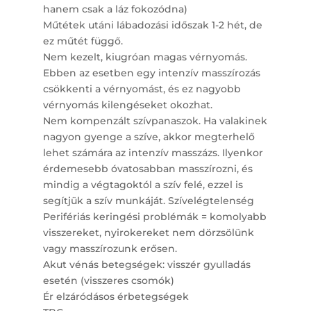
hanem csak a láz fokozódna)
Műtétek utáni lábadozási időszak 1-2 hét, de
ez műtét függő.
Nem kezelt, kiugróan magas vérnyomás.
Ebben az esetben egy intenzív masszírozás
csökkenti a vérnyomást, és ez nagyobb
vérnyomás kilengéseket okozhat.
Nem kompenzált szívpanaszok. Ha valakinek
nagyon gyenge a szíve, akkor megterhelő
lehet számára az intenzív masszázs. Ilyenkor
érdemesebb óvatosabban masszírozni, és
mindig a végtagoktól a szív felé, ezzel is
segítjük a szív munkáját. Szívelégtelenség
Perifériás keringési problémák = komolyabb
visszereket, nyirokereket nem dörzsölünk
vagy masszírozunk erősen.
Akut vénás betegségek: visszér gyulladás
esetén (visszeres csomók)
Ér elzáródásos érbetegségek