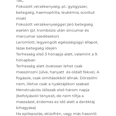
TBC
Fokozott vérzékenység, pl.: gyógyszer,
betegség, haemophilia, leukémia, scorbut
miatt
Fokozott vérzékenységgel járó betegség
esetén (pl. trombózis után sincumar és
marcumar szedésekor)
Leromlott, legyengült egészségügyi állapot,
lázas betegség idején
Terhesség első 3 hónapja alatt, valamint a 9.
hónapban
Terhesség alatt óvatosan lehet csak
masszírozni (ülve, hanyatt és oldalt fekve). A
fogások, csak simításokból állnak. Dörzsölni
nem, illetve csak a nyaktájékon szabad.
Menstruációs időszak első három napja
(befolyásoló tényező, de nem tiltja a
masszázst, érdemes ez idő alatt a deréktáj
kihagyása)
Ha epilepsziás, skizofrén, vagy más hasonló