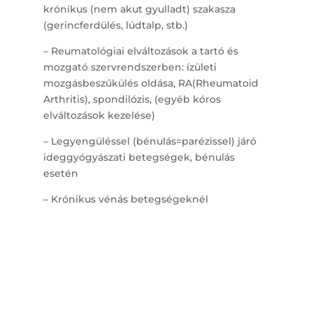
krónikus (nem akut gyulladt) szakasza
(gerincferdülés, lúdtalp, stb.)
– Reumatológiai elváltozások a tartó és
mozgató szervrendszerben: ízületi
mozgásbeszűkülés oldása, RA(Rheumatoid
Arthritis), spondilózis, (egyéb kóros
elváltozások kezelése)
– Legyengüléssel (bénulás=parézissel) járó
ideggyógyászati betegségek, bénulás
esetén
– Krónikus vénás betegségeknél