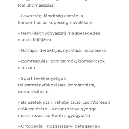
(cellulit masszázs)
– Levertség, fáradtság esetén, a
koncentrációs képesség növelésére
– Nem ideggyógyászati megbetegedés
okozta fejfájásra
– Hátfájás, derékfájás, nyakfájás kezelésére
– Izomfeszülés, izomcsomók, izomgörcsök
oldására
– Sport tevékenységek
teljesítményfokozására, izomlazításra,
izomerősítésre.
– Balesetek utáni rehabilitáció, csonttörések
utókezelésére – a csonthártya gyenge
masszírozása serkenti a gyógyulást
– Ortopédiai, mozgásszervi betegségek