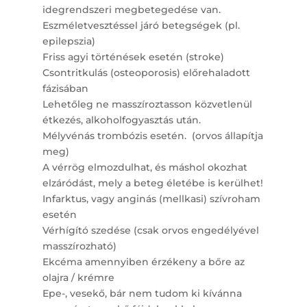
idegrendszeri megbetegedése van.
Eszméletvesztéssel járó betegségek (pl.
epilepszia)
Friss agyi történések esetén (stroke)
Csontritkulás (osteoporosis) előrehaladott
fázisában
Lehetőleg ne masszíroztasson közvetlenül
étkezés, alkoholfogyasztás után.
Mélyvénás trombózis esetén. (orvos állapítja
meg)
A vérrög elmozdulhat, és máshol okozhat
elzáródást, mely a beteg életébe is kerülhet!
Infarktus, vagy anginás (mellkasi) szívroham
esetén
Vérhígító szedése (csak orvos engedélyével
masszírozható)
Ekcéma amennyiben érzékeny a bőre az
olajra / krémre
Epe-, vesekő, bár nem tudom ki kívánna