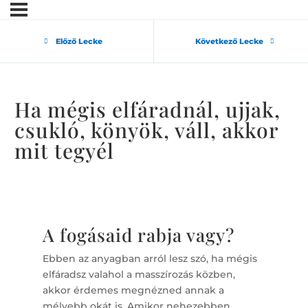
Előző Lecke
Következő Lecke
Ha mégis elfáradnál, ujjak,
csukló, könyök, váll, akkor
mit tegyél
A fogásaid rabja vagy?
Ebben az anyagban arról lesz szó, ha mégis
elfáradsz valahol a masszírozás közben,
akkor érdemes megnézned annak a
mélyebb okát is. Amikor nehezebben