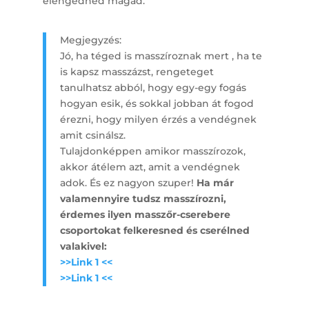
elengedned magad.
Megjegyzés:
Jó, ha téged is masszíroznak mert , ha te
is kapsz masszázst, rengeteget
tanulhatsz abból, hogy egy-egy fogás
hogyan esik, és sokkal jobban át fogod
érezni, hogy milyen érzés a vendégnek
amit csinálsz.
Tulajdonképpen amikor masszírozok,
akkor átélem azt, amit a vendégnek
adok. És ez nagyon szuper!
Ha már
valamennyire tudsz masszírozni,
érdemes ilyen masszőr-cserebere
csoportokat felkeresned és cserélned
valakivel:
>>Link 1 <<
>>Link 1 <<