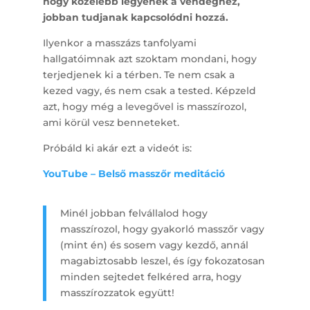
hogy közelebb legyenek a vendéghez,
jobban tudjanak kapcsolódni hozzá.
Ilyenkor a masszázs tanfolyami
hallgatóimnak azt szoktam mondani, hogy
terjedjenek ki a térben. Te nem csak a
kezed vagy, és nem csak a tested. Képzeld
azt, hogy még a levegővel is masszírozol,
ami körül vesz benneteket.
Próbáld ki akár ezt a videót is:
YouTube – Belső masszőr meditáció
Minél jobban felvállalod hogy
masszírozol, hogy gyakorló masszőr vagy
(mint én) és sosem vagy kezdő, annál
magabiztosabb leszel, és így fokozatosan
minden sejtedet felkéred arra, hogy
masszírozzatok együtt!