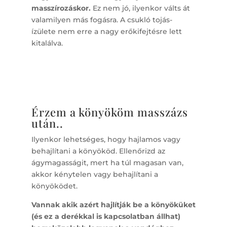
masszírozáskor.
Ez nem jó, ilyenkor válts át
valamilyen más fogásra. A csukló tojás-
ízülete nem erre a nagy erőkifejtésre lett
kitalálva.
Érzem a könyököm masszázs
után..
Ilyenkor lehetséges, hogy hajlamos vagy
behajlítani a könyököd. Ellenőrizd az
ágymagasságit, mert ha túl magasan van,
akkor kénytelen vagy behajlítani a
könyöködet.
Vannak akik azért hajlítják be a könyöküket
(és ez a derékkal is kapcsolatban állhat)