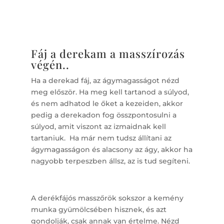
Fáj a derekam a masszírozás
végén..
Ha a derekad fáj, az ágymagasságot nézd
meg először. Ha meg kell tartanod a súlyod,
és nem adhatod le őket a kezeiden, akkor
pedig a derekadon fog összpontosulni a
súlyod, amit viszont az izmaidnak kell
tartaniuk. Ha már nem tudsz állítani az
ágymagasságon és alacsony az ágy, akkor ha
nagyobb terpeszben állsz, az is tud segíteni.
A derékfájós masszőrök sokszor a kemény
munka gyümölcsében hisznek, és azt
gondolják, csak annak van értelme. Nézd