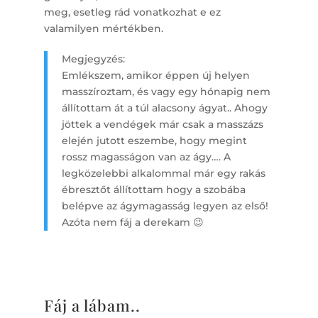
meg, esetleg rád vonatkozhat e ez
valamilyen mértékben.
Megjegyzés:
Emlékszem, amikor éppen új helyen
masszíroztam, és vagy egy hónapig nem
állítottam át a túl alacsony ágyat.. Ahogy
jöttek a vendégek már csak a masszázs
elején jutott eszembe, hogy megint
rossz magasságon van az ágy…. A
legközelebbi alkalommal már egy rakás
ébresztőt állítottam hogy a szobába
belépve az ágymagasság legyen az első!
Azóta nem fáj a derekam 😉
Fáj a lábam..