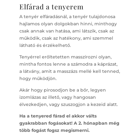
Elfárad a tenyerem
A tenyér elfáradásnál, a tenyér tulajdonosa
hajlamos olyan dolgokban hinni, minthogy
csak annak van hatása, ami látszik, csak az
működik, csak az hatékony, ami szemmel
látható és érzékelhető.
Tenyérrel erőltetetten masszírozni olyan,
mintha fontos lenne a számodra a káprázat,
a látvány, amit a masszázs mellé kell tenned,
hogy működjön.
Akár hogy pirosodjon be a bőr, legyen
izomlázas az illető, vagy hangosan
élvezkedjen, vagy szuszogjon a kezeid alatt.
Ha a tenyered fárad el akkor válts
gyakrabban fogásokat! A 2. hónapban még
több fogást fogsz megismerni.