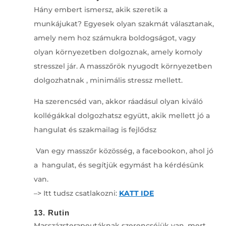
Hány embert ismersz, akik szeretik a
munkájukat? Egyesek olyan szakmát választanak,
amely nem hoz számukra boldogságot, vagy
olyan környezetben dolgoznak, amely komoly
stresszel jár. A masszőrök nyugodt környezetben
dolgozhatnak , minimális stressz mellett.
Ha szerencséd van, akkor ráadásul olyan kiváló
kollégákkal dolgozhatsz együtt, akik mellett jó a
hangulat és szakmailag is fejlődsz
Van egy masszőr közösség, a facebookon, ahol jó
a hangulat, és segítjük egymást ha kérdésünk
van.
–> Itt tudsz csatlakozni:
KATT IDE
13. Rutin
Masszázsterapeutáknak szerencséjük van, mert