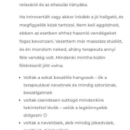
relaxáció és az ellazulás irányába.
Ha introvertált vagy akkor inkább a jó hallgató, és
megfigyelők közé tartozol. Nem kell aggódnod,
ebben az esetben ehhez hasonló vendégeket
fogsz bevonzani. Vezettem már masszázs stúdiót,
és én mondom neked, ahány terapeuta annyi
féle vendég volt. Mindenki mintha külön
földrészről jött volna.
Voltak a sokat beszélős hangosok – ők a
terapeutával nevetnek és mindig sztoriznak,
beszélgetnek
voltak csendesen suttogó mindenkire
tekintettel lévők – velük a legkönnyebb
dolgozni 🙂
voltak a nevetősek, akik mindig jókedvűek,