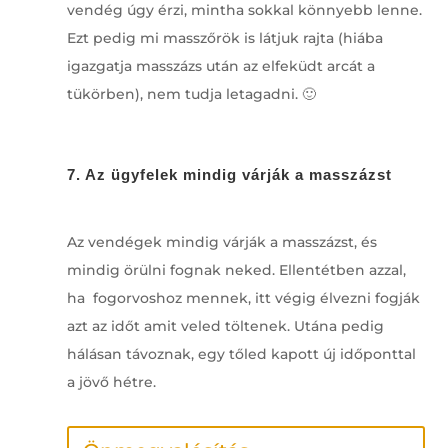
vendég úgy érzi, mintha sokkal könnyebb lenne.
Ezt pedig mi masszőrök is látjuk rajta (hiába
igazgatja masszázs után az elfeküdt arcát a
tükörben), nem tudja letagadni. 🙂
7. Az ügyfelek mindig várják a masszázst
Az vendégek mindig várják a masszázst, és
mindig örülni fognak neked. Ellentétben azzal,
ha fogorvoshoz mennek, itt végig élvezni fogják
azt az időt amit veled töltenek. Utána pedig
hálásan távoznak, egy tőled kapott új időponttal
a jövő hétre.