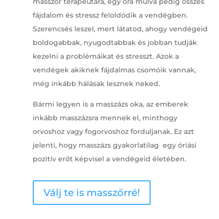
masszőr terapeutára, egy óra múlva pedig összes
fájdalom és stressz feloldódik a vendégben.
Szerencsés leszel, mert látatod, ahogy vendégeid
boldogabbak, nyugodtabbak és jobban tudják
kezelni a problémáikat és stresszt. Azok a
vendégek akiknek fájdalmas csomóik vannak,
még inkább hálásak lesznek neked.
Bármi legyen is a masszázs oka, az emberek
inkább masszázsra mennek el, minthogy
orvoshoz vagy fogorvoshoz forduljanak. Ez azt
jelenti, hogy masszázs gyakorlatilag egy óriási
pozitív erőt képvisel a vendégeid életében.
Válj te is masszőrré!