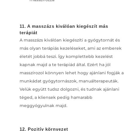
11. A masszázs kiválóan kiegészít más
terápiát
A masszázs kiválóan kiegészíti a gyógytornát és
más olyan terápiás kezeléseket, ami az emberek
életét jobbá teszi. Így komplettebb kezelést
kapnak majd a te terápiád által. Ezért ha jól
masszírozol könnyen lehet hogy ajánlani fogják a
munkádat gyógytornászok, manuálterapeuták.
Velük együtt tudsz dolgozni, és tudnak ajánlani
téged, a kliensek pedig hamarabb
meggyógyulnak majd.
12. Pozitív környezet