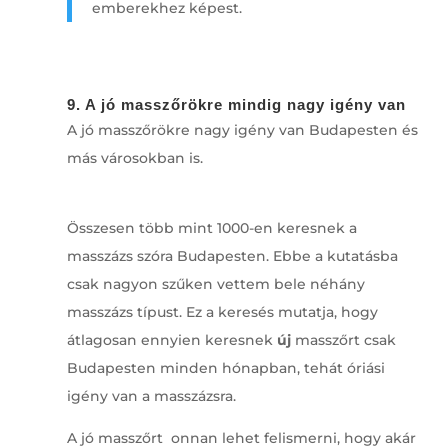
emberekhez képest.
9. A jó masszőrökre mindig nagy igény van
A jó masszőrökre nagy igény van Budapesten és
más városokban is.
Összesen több mint 1000-en keresnek a
masszázs szóra Budapesten. Ebbe a kutatásba
csak nagyon szűken vettem bele néhány
masszázs típust. Ez a keresés mutatja, hogy
átlagosan ennyien keresnek
új
masszőrt csak
Budapesten minden hónapban, tehát óriási
igény van a masszázsra.
A jó masszőrt onnan lehet felismerni, hogy akár