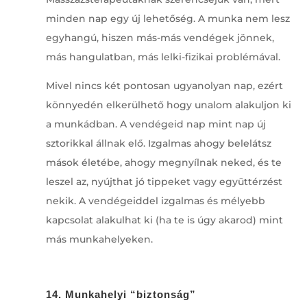
minden nap egy új lehetőség. A munka nem lesz
egyhangú, hiszen más-más vendégek jönnek,
más hangulatban, más lelki-fizikai problémával.
Mivel nincs két pontosan ugyanolyan nap, ezért
könnyedén elkerülhető hogy unalom alakuljon ki
a munkádban. A vendégeid nap mint nap új
sztorikkal állnak elő. Izgalmas ahogy belelátsz
mások életébe, ahogy megnyílnak neked, és te
leszel az, nyújthat jó tippeket vagy együttérzést
nekik. A vendégeiddel izgalmas és mélyebb
kapcsolat alakulhat ki (ha te is úgy akarod) mint
más munkahelyeken.
14. Munkahelyi “biztonság”