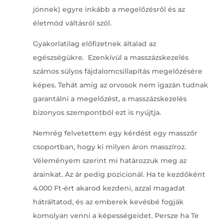
jönnek) egyre inkább a megelőzésről és az
életmód váltásról szól.
Gyakorlatilag előfizetnek általad az
egészségükre. Ezenkívül a masszázskezelés
számos súlyos fájdalomcsillapítás megelőzésére
képes. Tehát amíg az orvosok nem igazán tudnak
garantálni a megelőzést, a masszázskezelés
bizonyos szempontból ezt is nyújtja.
Nemrég felvetettem egy kérdést egy masszőr
csoportban, hogy ki milyen áron masszíroz.
Véleményem szerint mi határozzuk meg az
árainkat. Az ár pedig pozicionál. Ha te kezdőként
4.000 Ft-ért akarod kezdeni, azzal magadat
hátráltatod, és az emberek kevésbé fogják
komolyan venni a képességeidet. Persze ha Te