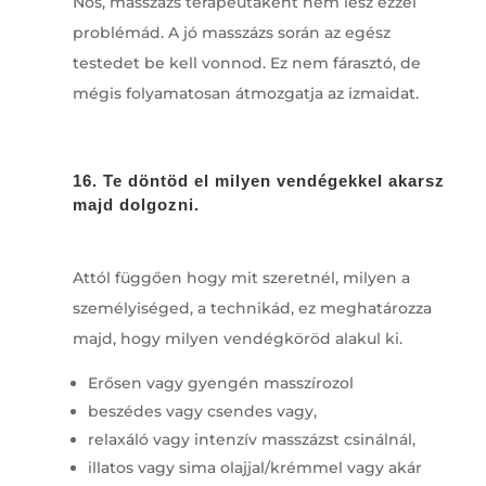
Nos, masszázs terapeutaként nem lesz ezzel
problémád. A jó masszázs során az egész
testedet be kell vonnod. Ez nem fárasztó, de
mégis folyamatosan átmozgatja az izmaidat.
16. Te döntöd el milyen vendégekkel akarsz
majd dolgozni.
Attól függően hogy mit szeretnél, milyen a
személyiséged, a technikád, ez meghatározza
majd, hogy milyen vendégköröd alakul ki.
Erősen vagy gyengén masszírozol
beszédes vagy csendes vagy,
relaxáló vagy intenzív masszázst csinálnál,
illatos vagy sima olajjal/krémmel vagy akár