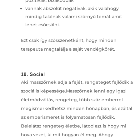
pozitívak, bizakodóak
vannak abszolút negatívak, akik valahogy
mindig találnak valami szörnyű témát amit
lehet csócsálni.
Ezt csak így szösszenetként, hogy minden
terapeuta megtalálja a saját vendégkörét.
19. Social
Aki masszőrnek adja a fejét, rengeteget fejlődik a
szociális képessége.Masszőrnek lenni egy igazi
életmódváltás, rengeteg, több száz emberrel
megismerkedhetsz minden hónapban, és ezáltal
az emberismeret is folyamatosan fejlődik.
Belelátsz rengeteg életbe, látod azt is hogy mi
hova vezet, ki mit hogyan él meg. Ahogy