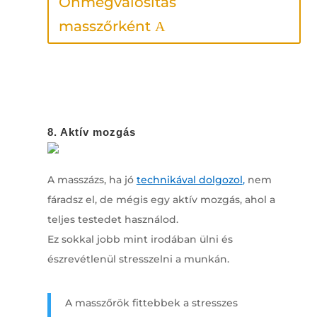
Önmegvalósítás
masszőrként
8. Aktív mozgás
A masszázs, ha jó
technikával dolgozol
,
nem
fáradsz el, de mégis egy aktív mozgás, ahol a
teljes testedet használod.
Ez sokkal jobb mint irodában ülni és
észrevétlenül stresszelni a munkán.
A masszőrök fittebbek a stresszes