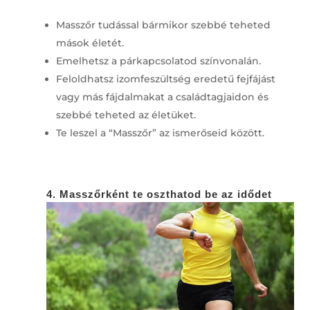
Masszőr tudással bármikor szebbé teheted
mások életét.
Emelhetsz a párkapcsolatod színvonalán.
Feloldhatsz izomfeszültség eredetű fejfájást
vagy más fájdalmakat a családtagjaidon és
szebbé teheted az életüket.
Te leszel a “Masszőr” az ismerőseid között.
4. Masszőrként te oszthatod be az idődet