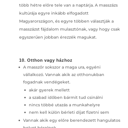
több hétre előre tele van a naptárja. A masszázs
kultúrája egyre inkább elfogadott
Magyarországon, és egyre többen választják a
masszázst fájdalom mulasztónak, vagy hogy csak
egyszerűen jobban érezzék magukat.
10. Otthon vagy házhoz
A masszőr sokszor a maga ura, egyéni
vállalkozó. Vannak akik az otthonukban
fogadnak vendégeket.
akár gyerek mellett
a szabad időben bármit tud csinálni
nincs többé utazás a munkahelyre
nem kell külön bérleti díjat fizetni sem
Vannak akik egy előre berendezett hangulatos
helyet bérelnek.