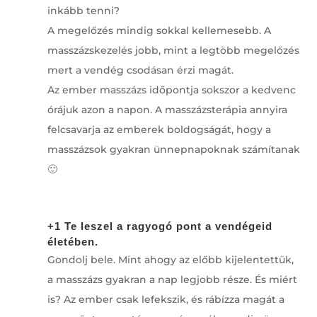
inkább tenni?
A megelőzés mindig sokkal kellemesebb. A
masszázskezelés jobb, mint a legtöbb megelőzés
mert a vendég csodásan érzi magát.
Az ember masszázs időpontja sokszor a kedvenc
órájuk azon a napon. A masszázsterápia annyira
felcsavarja az emberek boldogságát, hogy a
masszázsok gyakran ünnepnapoknak számítanak
🙂
+1 Te leszel a ragyogó pont a vendégeid
életében.
Gondolj bele. Mint ahogy az előbb kijelentettük,
a masszázs gyakran a nap legjobb része. És miért
is? Az ember csak lefekszik, és rábízza magát a