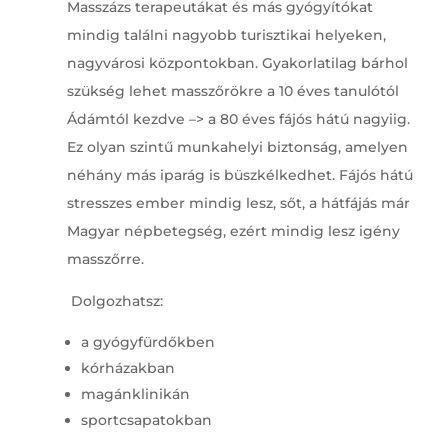
Masszázs terapeutákat és más gyógyítókat
mindig találni nagyobb turisztikai helyeken,
nagyvárosi központokban. Gyakorlatilag bárhol
szükség lehet masszőrökre a 10 éves tanulótól
Ádámtól kezdve –> a 80 éves fájós hátú nagyiig.
Ez olyan szintű munkahelyi biztonság, amelyen
néhány más iparág is büszkélkedhet. Fájós hátú
stresszes ember mindig lesz, sőt, a hátfájás már
Magyar népbetegség, ezért mindig lesz igény
masszőrre.
Dolgozhatsz:
a gyógyfürdőkben
kórházakban
magánklinikán
sportcsapatokban