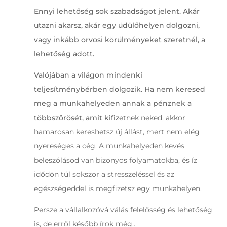
Ennyi lehetőség sok szabadságot jelent. Akár
utazni akarsz, akár egy üdülőhelyen dolgozni,
vagy inkább orvosi körülményeket szeretnél, a
lehetőség adott.
Valójában a világon mindenki
teljesítménybérben dolgozik. Ha nem keresed
meg a munkahelyeden annak a pénznek a
többszörösét, amit kifiz
etnek neked, akkor
hamarosan kereshetsz új állást, mert nem elég
nyereséges a cég. A munkahelyeden kevés
beleszólásod van bizonyos folyamatokba, és íz
idődön túl sokszor a stresszeléssel és az
egészségeddel is megfizetsz egy munkahelyen.
Persze a vállalkozóvá válás felelősség és lehetőség
is, de erről később írok még.
.