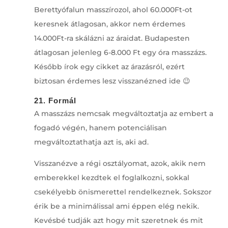
Berettyófalun masszírozol, ahol 60.000Ft-ot
keresnek átlagosan, akkor nem érdemes
14.000Ft-ra skálázni az áraidat. Budapesten
átlagosan jelenleg 6-8.000 Ft egy óra masszázs.
Később írok egy cikket az árazásról, ezért
biztosan érdemes lesz visszanézned ide 😉
21. Formál
A masszázs nemcsak megváltoztatja az embert a
fogadó végén, hanem potenciálisan
megváltoztathatja azt is, aki ad.
Visszanézve a régi osztályomat, azok, akik nem
emberekkel kezdtek el foglalkozni, sokkal
csekélyebb önismerettel rendelkeznek. Sokszor
érik be a minimálissal ami éppen elég nekik.
Kevésbé tudják azt hogy mit szeretnek és mit