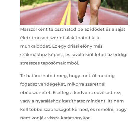
Masszőrként te oszthatod be az idődet és a saját
életritmusod szerint alakíthatod ki a
munkaidődet. Ez egy óriási előny más
szakmákhoz képest, és kiváló kiút lehet az eddigi
stresszes taposómalomból.
Te határozhatod meg, hogy mettől meddig
fogadsz vendégeket, mikorra szeretnél
ebédszünetet. Esetleg a kedvenc edzésedhez,
vagy a nyaraláshoz igazíthatsz mindent. Itt nem
kell többé szabadságot kérned, és remélni, hogy
nem vonják vissza karácsonykor.