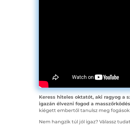
Keress hiteles oktatót, aki ragyog a
igazán élvezni fogod a masszőrködé
kiégett embertől tanulsz meg fogásoka
Nem hangzik túl jól igaz? Válassz tud