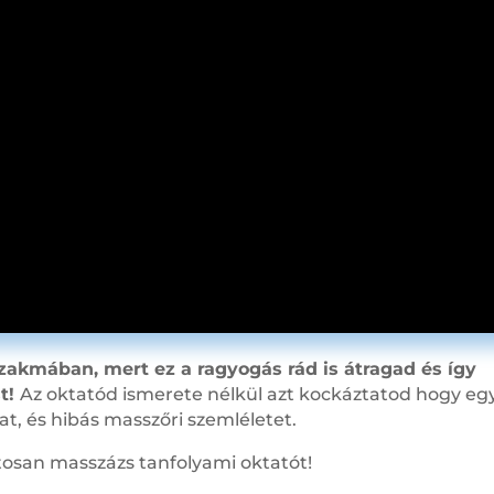
 szakmában, mert ez a ragyogás rád is átragad és így
st!
Az oktatód ismerete nélkül azt kockáztatod hogy eg
t, és hibás masszőri szemléletet.
atosan masszázs tanfolyami oktatót!