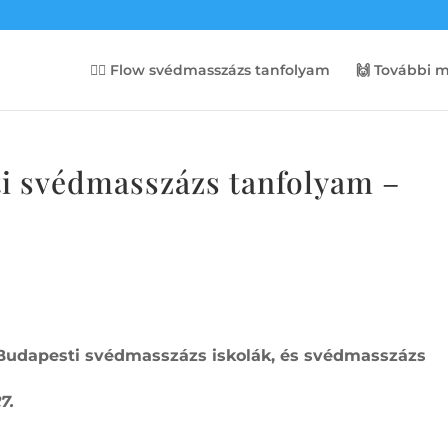
💆‍♀️ Flow svédmasszázs tanfolyam
🙌 További 
i svédmasszázs tanfolyam –
Budapesti svédmasszázs iskolák, és svédmasszázs
7.