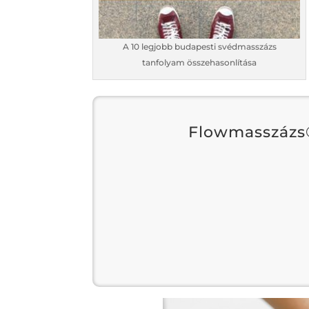
A 10 legjobb budapesti svédmasszázs
tanfolyam összehasonlítása
Flowmasszázs®