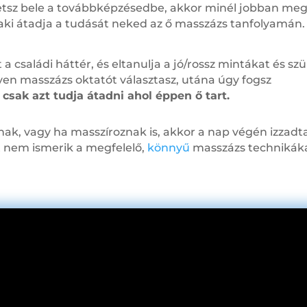
tetsz bele a továbbképzésedbe, akkor minél jobban me
 aki átadja a tudását neked az ő masszázs tanfolyamán.
 családi háttér, és eltanulja a jó/rossz mintákat és szü
n masszázs oktatót választasz, utána úgy fogsz
csak azt tudja átadni ahol éppen ő tart.
ak, vagy ha masszíroznak is, akkor a nap végén izzadt
t nem ismerik a megfelelő,
könnyű
masszázs technikáka