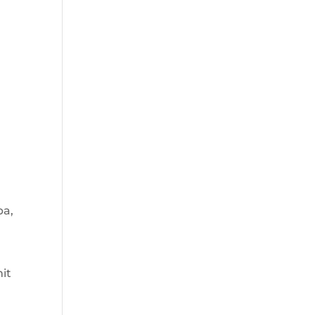
ba,
it