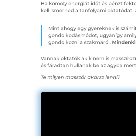
Ha komoly energiát időt és pénzt fek
kell ismerned a tanfolyami oktatódat,
Mint ahogy egy gyereknek is számít a
gondolkodásmódot, ugyanígy amilye
gondolkozni a szakmáról.
Mindenki 
Vannak oktatók akik nem is masszírozn
és fáradtan hullanak be az ágyba mer
Te milyen masszőr akarsz lenni?