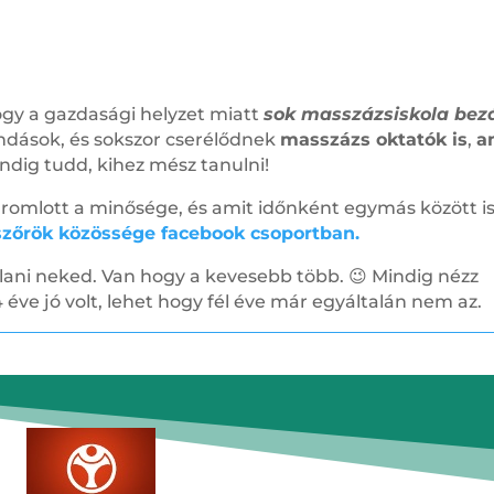
ogy a gazdasági helyzet miatt
sok masszázsiskola bezá
ndások, és sokszor cserélődnek
masszázs oktatók is
,
a
ndig tudd, kihez mész tanulni!
k romlott a minősége, és amit időnként egymás között i
zőrök közössége facebook csoportban.
nlani neked. Van hogy a kevesebb több. 😉 Mindig nézz
 éve jó volt, lehet hogy fél éve már egyáltalán nem az.