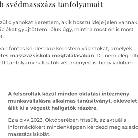
bb svédmasszázs tanfolyamait
zül olyanokat kerestem, akik hosszú ideje jelen vannak
ciókat gyűjtöttem róluk úgy, mintha most én is most
t.
olyan fontos kérdésekre kerestem válaszokat, amelyek
etes masszázsiskola megtalálásában
. De nem eléged
tt tanfolyami hallgatók véleményeit is, hogy valóban
A felsoroltak közül minden oktatási intézmény
munkavállalásra alkalmas tanúsítványt, oklevelet
állít ki a végzett hallgatók részére.
Ez a cikk 2023. Októberében frissült, az aktuális
információkért mindenképpen kérdezd meg az ado
masszázs iskolát.