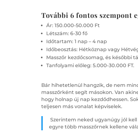
További 6 fontos szempont e
Ár: 150.000-50.000 Ft
Létszám: 6-30 fő
Időtartam: 1 nap – 4 nap
Időbeosztás: Hétköznap vagy Hétvég
Masszőr kezdőcsomag, és későbbi tá
Tanfolyami előleg: 5.000-30.000 FT.
Bár hihetetlenül hangzik, de nem min
masszőrként segít másokon. Van akine
hogy holnap új nap kezdődhessen. Sok
teljesen más vonalat képviselek.
Szerintem neked ugyanúgy jól kell
egyre több masszőrnek kellene vála