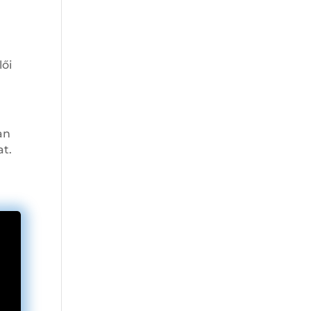
g
lői
an
t.