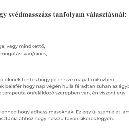
gy svédmasszázs tanfolyam választásnál:
e, vagy mindkettő,
mogatás: van/nincs,
denkinek fontos hogy jól érezze magát miközben
k belefér hogy nap végén hulla fáradtan zuhan az ágy
 terapeuta önfeláldozó szerepben van, én viszont egy
 lenned hogy adhass másoknak. Ez egy új szemlélet, am
sztania ahhoz hogy hosszú távon sikeres legyen.