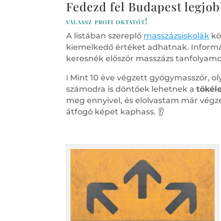
Fedezd fel Budapest legjo
válassz profi oktatót!
A listában szereplő
masszázsiskolák
kö
kiemelkedő értéket adhatnak. Informá
keresnék először masszázs tanfolyamo
ℹ️ Mint 10 éve végzett gyógymasszőr, 
számodra is döntőek lehetnek a
tökél
meg ennyivel, és elolvastam már végze
átfogó képet kaphass. 👂