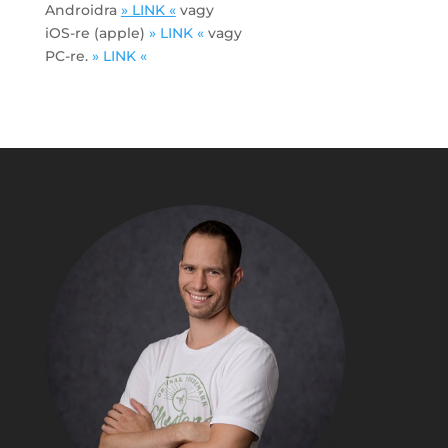
Androidra
» LINK «
vagy
iOS-re (apple)
» LINK «
vagy
PC-re.
» LINK «