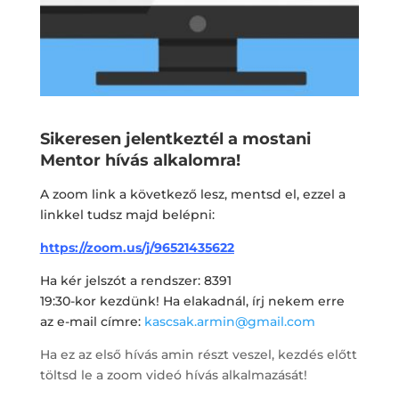
Sikeresen jelentkeztél a mostani
Mentor hívás alkalomra!
A zoom link a következő lesz, mentsd el, ezzel a
linkkel tudsz majd belépni:
https://zoom.us/j/96521435622
Ha kér jelszót a rendszer: 8391
19:30-kor kezdünk! Ha elakadnál, írj nekem erre
az e-mail címre:
kascsak.armin@gmail.com
Ha ez az első hívás amin részt veszel, kezdés előtt
töltsd le a zoom videó hívás alkalmazását!