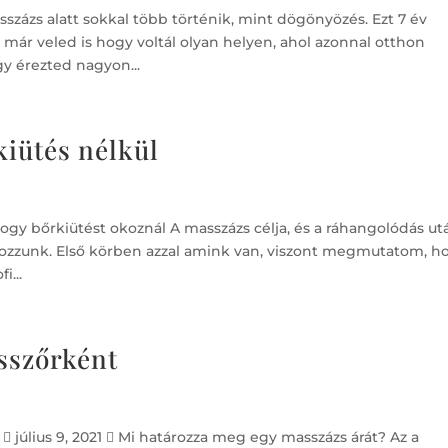
asszázs alatt sokkal több történik, mint dögönyözés. Ezt 7 év
már veled is hogy voltál olyan helyen, ahol azonnal otthon
gy érezted nagyon...
ütés nélkül
hogy bőrkiütést okoznál A masszázs célja, és a ráhangolódás ut
rozzunk. Első körben azzal amink van, viszont megmutatom, h
i...
szőrként
 július 9, 2021  Mi határozza meg egy masszázs árát? Az a