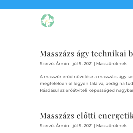
Masszázs ágy technikai bea
Szerző:
Ármin
|
júl 9, 2021
|
Masszőröknek
A masszőr erőd növelése a masszázs ágy se
megfelelően el legyen találva, pedig ha tu
Ráadásul az erőátviteli képességed nagyban 
Masszázs előtti energetika
Szerző:
Ármin
|
júl 9, 2021
|
Masszőröknek