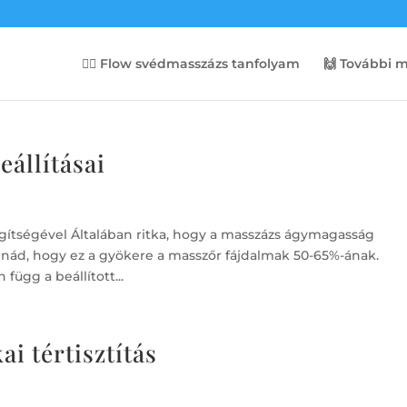
💆‍♀️ Flow svédmasszázs tanfolyam
🙌 További 
́llításai
gítségével Általában ritka, hogy a masszázs ágymagasság
dnád, hogy ez a gyökere a masszőr fájdalmak 50-65%-ának.
függ a beállított...
i tértisztítás