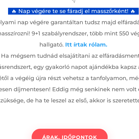
👇
🔥 Nap végére te se fáradj el masszőrként! 🔥
lyami nap végére garantáltan tudsz majd elfáradá
asszírozni! 9+1 szabályrendszer, több mint 550 vé
hallgató.
Itt írtak rólam.
Ha mégsem tudnád elsajátítani az elfáradásmen
ásrendszert, egy gyakorló napot ajándékba kapsz 
étől a végéig újra részt vehetsz a tanfolyamon, m
jesen díjmentesen! Eddig még senkinek nem volt 
szüksége, de ha te leszel az első, akkor is szeretette
ÁRAK, IDŐPONTOK