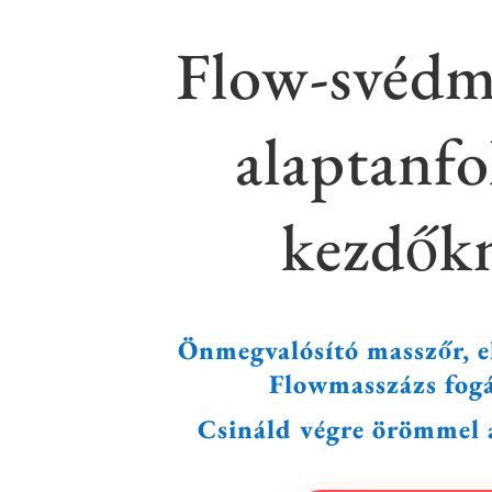
Flow-svédm
alaptanf
kezdők
Önmegvalósító masszőr, e
Flowmasszázs fog
Csináld végre örömmel