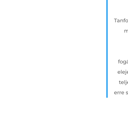
Tanfo
m
fog
elej
tel
erre 