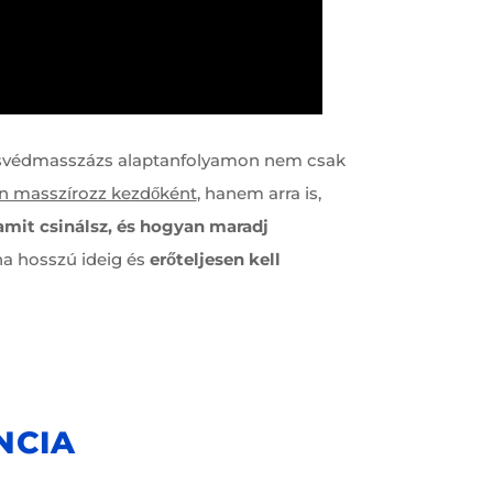
w-svédmasszázs alaptanfolyamon nem csak
n masszírozz kezdőként
, hanem arra is,
 amit csinálsz, és hogyan maradj
ha hosszú ideig és
erőteljesen kell
NCIA