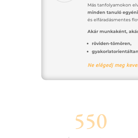
Más tanfolyamokon elve
minden tanuló egyéni
és elfáradásmentes fl
Akár munkaként, akár 
röviden-
tömören,
gyakorlatorientálta
Ne elégedj meg keve
550