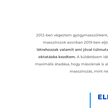
2012-ben végeztem gyógymasszőrként, é
masszírozok azonban 2019-ben eljöt
létrehozzak valamit ami jóval túlmut
oktatásba kezdtem.
A küldetésem id
maximális átadása, hogy másoknak is a
masszírozás, mint n
EL