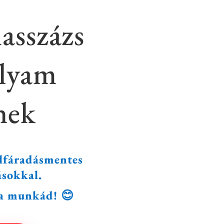
asszázs
olyam
nek
lfáradásmentes
ásokkal.
 a munkád! 😊