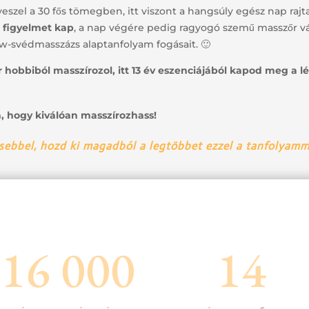
szel a 30 fős tömegben, itt viszont a hangsúly egész nap rajt
 figyelmet kap
, a nap végére pedig ragyogó szemű masszőr vál
ow-svédmasszázs alaptanfolyam fogásait. 🙂
hobbiból masszírozol, itt 13 év eszenciájából kapod meg a l
n, hogy kiválóan masszírozhass!
sebbel, hozd ki magadból a legtöbbet ezzel a tanfolyamm
16 000
14