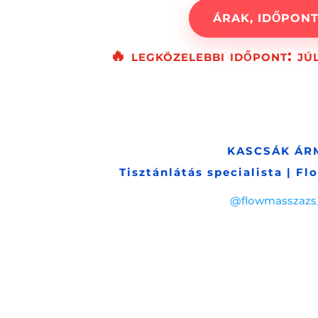
ÁRAK, IDŐPON
🔥 legközelebbi időpont: jú
KASCSÁK ÁR
Tisztánlátás specialista | F
@flowmasszazs