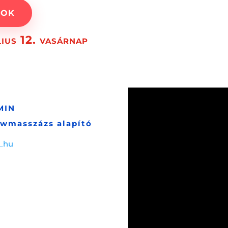
TOK
lius 12. vasárnap
MIN
lowmasszázs alapító
_hu