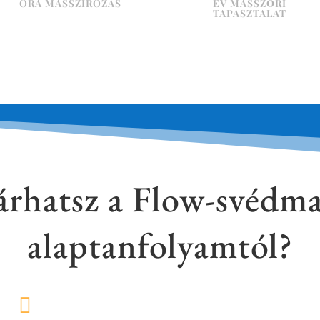
ÓRA MASSZÍROZÁS
ÉV MASSZŐRI
TAPASZTALAT
árhatsz a Flow-svédma
alaptanfolyamtól?
