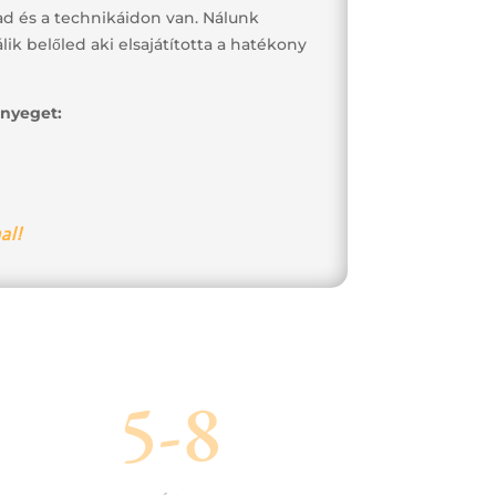
ad és a technikáidon van. Nálunk
ik belőled aki elsajátította a hatékony
ényeget:
al!
5-8