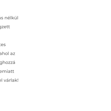
s nélkül
gzett
tes
ahol az
éghozzá
emiatt
l várlak!