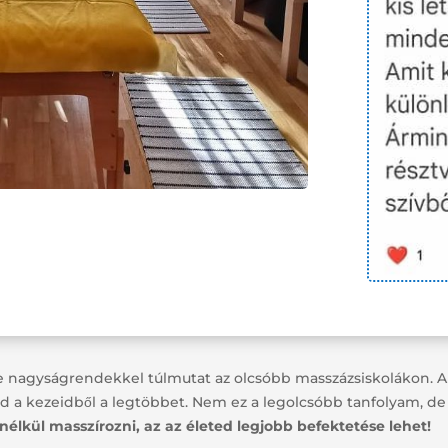
ge nagyságrendekkel túlmutat az olcsóbb masszázsiskolákon. A
zd a kezeidből a legtöbbet. Nem ez a legolcsóbb tanfolyam, d
nélkül masszírozni, az az életed legjobb befektetése lehet!