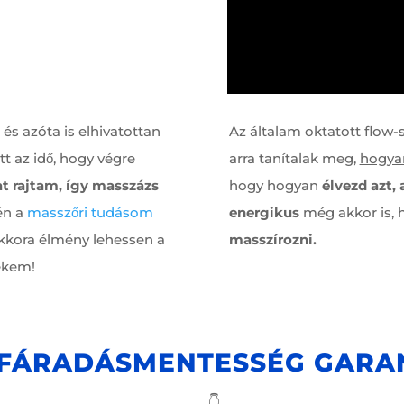
s azóta is elhivatottan
Az általam oktatott flo
t az idő, hogy végre
arra tanítalak meg,
hogya
at rajtam, így masszázs
hogy hogyan
élvezd azt,
én a
masszőri tudásom
energikus
még akkor is, 
kkora élmény lehessen a
masszírozni.
ekem!
FÁRADÁSMENTESSÉG GARA