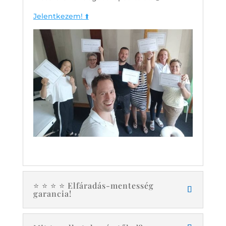
Jelentkezem! ⬆️
⭐️ ⭐️ ⭐️ ⭐️ Elfáradás-mentesség
garancia!