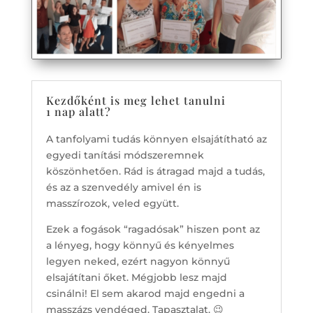
Kezdőként is meg lehet tanulni
1 nap alatt?
A tanfolyami tudás könnyen elsajátítható az
egyedi tanítási módszeremnek
köszönhetően. Rád is átragad majd a tudás,
és az a szenvedély amivel én is
masszírozok, veled együtt.
Ezek a fogások “ragadósak” hiszen pont az
a lényeg, hogy könnyű és kényelmes
legyen neked, ezért nagyon könnyű
elsajátítani őket. Mégjobb lesz majd
csinálni! El sem akarod majd engedni a
masszázs vendéged. Tapasztalat. 😉