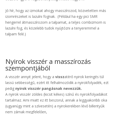
Jó hír, hogy az izmokat ahogy masszírozod, közvetetten más
izomrészeket is lazulni fognak. (Például ha egy pici SMR
hengerrel átmasszírozom a talpamat, a teljes combizmom is
lazulni fog, és közelebb tudok nyújtózni a tenyeremmel a
talpam felé.)
.
.
Nyirok visszér a masszírozás
szempontjából
A visszér annyit jelent, hogy a
vissz
atérő nyirok keringés túl
lassú sebbességű, ezért itt felhalmozódik a nyirokfolyadék, ezt
pedig
nyirok visszér pangásnak nevezzük.
A nyirok visszér zöldes (kicsit kékes) színű és nyirokfolyadákot
tartalmaz. Ami miatt ez itt beszorul, annak a leggyakoribb oka
(ugyanúgy mint a szívesetén) a nyirokerekben lévő billentyűk
nem zárnak megfelelően,