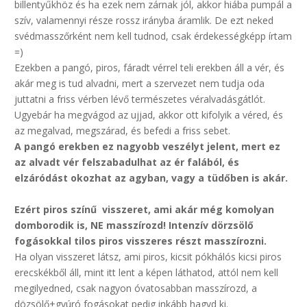
billentyűkhöz és ha ezek nem zárnak jól, akkor hiába pumpál a
szív, valamennyi része rossz irányba áramlik. De ezt neked
svédmasszőrként nem kell tudnod, csak érdekességképp írtam
=)
Ezekben a pangó, piros, fáradt vérrel teli erekben áll a vér, és
akár meg is tud alvadni, mert a szervezet nem tudja oda
juttatni a friss vérben lévő természetes véralvadásgátlót.
Ugyebár ha megvágod az ujjad, akkor ott kifolyik a véred, és
az megalvad, megszárad, és befedi a friss sebet.
A pangó erekben ez nagyobb veszélyt jelent, mert ez
az alvadt vér felszabadulhat az ér falából, és
elzáródást okozhat az agyban, vagy a tüdőben is akár.
Ezért piros színű visszeret, ami akár még komolyan
domborodik is, NE masszírozd! Intenzív dörzsölő
fogásokkal tilos piros visszeres részt masszírozni.
Ha olyan visszeret látsz, ami piros, kicsit pókhálós kicsi piros
erecskékből áll, mint itt lent a képen láthatod, attól nem kell
megilyedned, csak nagyon óvatosabban masszírozd, a
dözsölő+gyúró fogásokat pedig inkább hagyd ki.