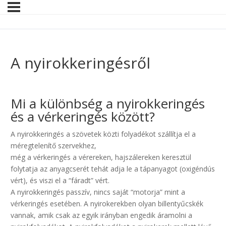
A nyirokkeringésről
.
Mi a különbség a nyirokkeringés
és a vérkeringés között?
A nyirokkeringés a szövetek közti folyadékot szállítja el a
méregtelenítő szervekhez,
még a vérkeringés a vérereken, hajszálereken keresztül
folytatja az anyagcserét tehát adja le a tápanyagot (oxigéndús
vért), és viszi el a “fáradt” vért.
A nyirokkeringés passzív, nincs saját “motorja” mint a
vérkeringés esetében. A nyirokerekben olyan billentyűcskék
vannak, amik csak az egyik irányban engedik áramolni a