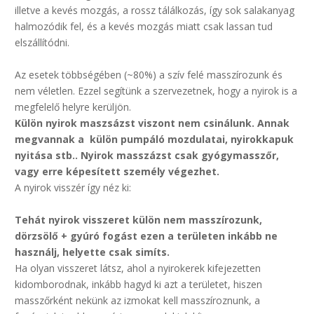
illetve a kevés mozgás, a rossz tálálkozás, így sok salakanyag
halmozódik fel, és a kevés mozgás miatt csak lassan tud
elszállítódni.
Az esetek többségében (~80%) a szív felé masszírozunk és
nem véletlen. Ezzel segítünk a szervezetnek, hogy a nyirok is a
megfelelő helyre kerüljön.
Külön nyirok maszsázst viszont nem csinálunk. Annak
megvannak a külön pumpáló mozdulatai, nyirokkapuk
nyitása stb.. Nyirok masszázst csak gyógymasszőr,
vagy erre képesített személy végezhet.
A nyirok visszér így néz ki:
Tehát nyirok visszeret külön nem masszírozunk,
dörzsölő + gyúró fogást ezen a területen inkább ne
használj, helyette csak simíts.
Ha olyan visszeret látsz, ahol a nyirokerek kifejezetten
kidomborodnak, inkább hagyd ki azt a területet, hiszen
masszőrként nekünk az izmokat kell masszíroznunk, a