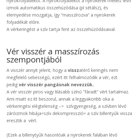
nyirokfolyadékot. A nyirokfolyadékot a nyirokerek mellett lévő
izmok automatikus összehúzódása (pl sétálsz), és
elernyedése mozgatja, így “masszírozva” a nyirokerek
folyadékát előre.
A vérkeringést a szív tartja fent az összehúzódásaival.
.
Vér visszér a masszírozás
szempontjából
A visszér annyit jelent, hogy a
vissz
atérő keringés nem
megfelelő sebességű, ezért itt felhalmozódik a vér, ezt
pedig
vér visszér pangásnak nevezzük.
A vér visszér piros vagy lilásabb színű “fáradt” vért tartalmaz.
Ami miatt ez itt beszorul, annak a leggyakoribb oka a
vérkeringési elégtelenség –> szívgyengeség, a szívben lévő
záróizmok hibája=szív dekompresszió= a szív billentyűk vissza
eresztik a vért.
(Ezek a billenytyűk hasonlóak a nyirokerek falában lévő