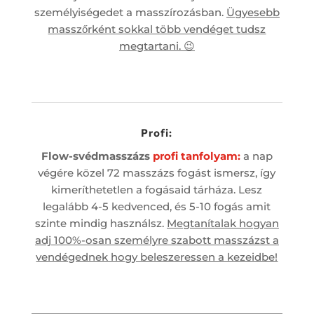
személyiségedet a masszírozásban.
Ügyesebb
masszőrként sokkal több vendéget tudsz
megtartani. 😉
Profi:
Flow-svédmasszázs
profi tanfolyam:
a nap
végére közel 72 masszázs fogást ismersz, így
kimeríthetetlen a fogásaid tárháza. Lesz
legalább 4-5 kedvenced, és 5-10 fogás amit
szinte mindig használsz.
Megtanítalak hogyan
adj 100%-osan személyre szabott masszázst a
vendégednek hogy beleszeressen a kezeidbe!