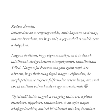
Kedves Ármin,
leülepedett az a rengeteg tudás, amit kaptam vasárnap,
mostmár tudom, mi hogy volt, a jegyzetből is emlékszem
a dolgokra.
Nagyon örültem, hogy végre személyesen is tudtunk
találkozni, elvégezhettem a tanfolyamot, tanulhattam
Tőled. Nagyon jól éreztem magam egész nap! Azt
vártam, hogy fizikailag fogok nagyon elfáradni, de
meglepetésemre teljesen felfrissülve értem haza, azonnal
hozzá tudtam volna kezdeni egy masszázsnak 😀
Végtelenül hálás vagyok a rengeteg tudásért, a plusz
ötletekért, tippekért, tanácsokért, és az egész napos
odafigyelésedért, amivel körülvettél minket, és emiatt