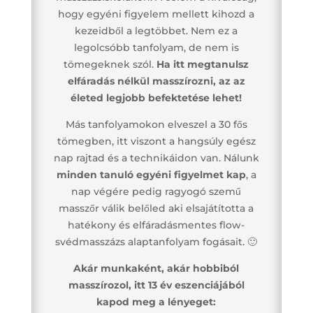
hogy egyéni figyelem mellett kihozd a
kezeidből a legtöbbet. Nem ez a
legolcsóbb tanfolyam, de nem is
tömegeknek szól.
Ha itt megtanulsz
elfáradás nélkül masszírozni, az az
életed legjobb befektetése lehet!
Más tanfolyamokon elveszel a 30 fős
tömegben, itt viszont a hangsúly egész
nap rajtad és a technikáidon van. Nálunk
minden tanuló egyéni figyelmet kap
, a
nap végére pedig ragyogó szemű
masszőr válik belőled aki elsajátította a
hatékony és elfáradásmentes flow-
svédmasszázs alaptanfolyam fogásait. 🙂
Akár munkaként, akár hobbiból
masszírozol, itt 13 év eszenciájából
kapod meg a lényeget: