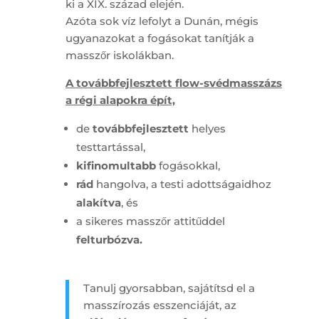
ki a XIX. század elején.
Azóta sok víz lefolyt a Dunán, mégis
ugyanazokat a fogásokat tanítják a
masszőr iskolákban.
A továbbfejlesztett flow-svédmasszázs
a régi alapokra épít,
de
továbbfejlesztett
helyes
testtartással,
kifinomultabb
fogásokkal,
rád
hangolva, a testi adottságaidhoz
alakítva
, és
a sikeres masszőr attitűddel
felturbózva.
Tanulj gyorsabban, sajátítsd el a
masszírozás esszenciáját, az