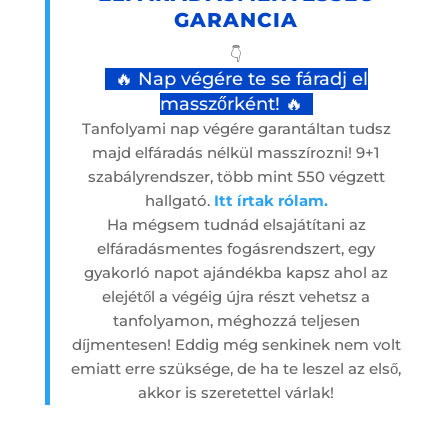
GARANCIA
👇
🔥 Nap végére te se fáradj el
masszőrként! 🔥
Tanfolyami nap végére garantáltan tudsz
majd elfáradás nélkül masszírozni! 9+1
szabályrendszer, több mint 550 végzett
hallgató.
Itt írtak rólam.
Ha mégsem tudnád elsajátítani az
elfáradásmentes fogásrendszert, egy
gyakorló napot ajándékba kapsz ahol az
elejétől a végéig újra részt vehetsz a
tanfolyamon, méghozzá teljesen
díjmentesen! Eddig még senkinek nem volt
emiatt erre szüksége, de ha te leszel az első,
akkor is szeretettel várlak!