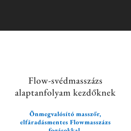
Flow-svédmasszázs
alaptanfolyam kezdőknek
Önmegvalósító masszőr,
elfáradásmentes Flowmasszázs
fogásokkal.