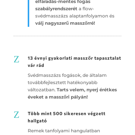
elfáradás-mentes fogás
szabályrendszerét
a flow-
svédmasszázs alaptanfolyamon és
válj nagyszerű masszőrré!
Z
13 évnyi gyakorlati masszőr tapasztalat
vár rád
Svédmasszázs fogások, de általam
továbbfejlesztett hatékonyabb
változatban.
Tarts velem, nyerj érétkes
éveket a masszőri pályán!
Z
Több mint 500 sikeresen végzett
hallgató
Remek tanfolyami hangulatban