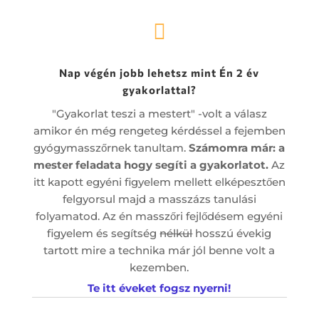

Nap végén jobb lehetsz mint Én 2 év
gyakorlattal?
"Gyakorlat teszi a mestert" -volt a válasz
amikor én még rengeteg kérdéssel a fejemben
gyógymasszőrnek tanultam.
Számomra már:
a
mester feladata hogy segíti a gyakorlatot.
Az
itt kapott egyéni figyelem mellett elképesztően
felgyorsul majd a masszázs tanulási
folyamatod. Az én masszőri fejlődésem egyéni
figyelem és segítség
nélkül
hosszú évekig
tartott mire a technika már jól benne volt a
kezemben.
Te itt éveket fogsz nyerni!