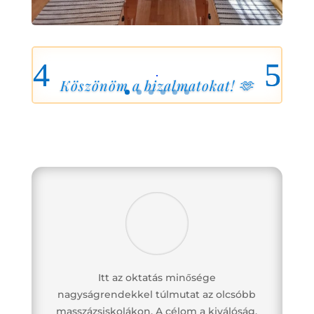
Köszönöm a bizalmatokat! 🫶
Itt az oktatás minősége
nagyságrendekkel túlmutat az olcsóbb
masszázsiskolákon. A célom a kiválóság,