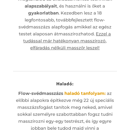
alapszabályait
, és használni is őket a
gyakorlatban
. Kezedben lesz a 18
legfontosabb, továbbfejlesztett flow-
svédmasszázs alapfogás amikkel az egész
testet alaposan átmasszírozhatod.
Ezzel a
tudással már hatékonyan masszírozó,
elfáradás nélküli masszőr leszel!
Haladó:
Flow-svédmasszázs
haladó tanfolyam:
az
előbbi alapokra építkezve még 22 új speciális
masszázsfogást tanítok meg neked, amivel
sokkal személyre szabottabban fogsz tudni
masszírozni egy-egy testrészt, és így egyre
jobban bele tudod majd vinni a