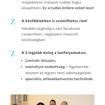
magabiztos masszőr tudást fogsz
elsajátítani.
Ez a tudás örökre veled lesz!
Z
A későbbiekben is számíthatsz rám!
Későbbi segítség a zárt facebook
csoportban, nagyszerű masszőri
közösségben.
Z
A 3 legjobb dolog a tanfolyamokon:
Limitált létszám,
személyre szabottság
= figyelembe
veszem az egyéni testi adottságaidat,
speciális, elfáradásmentes technikák.