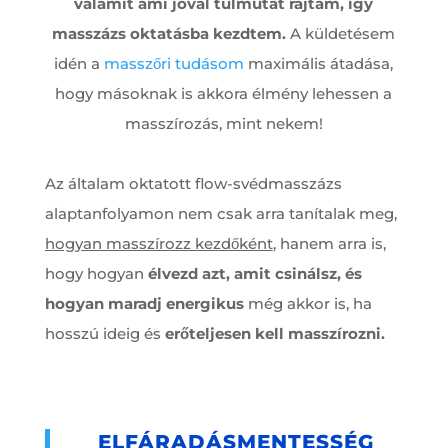
valamit ami jóval túlmutat rajtam, így
masszázs oktatásba kezdtem.
A küldetésem
idén a
masszőri tudásom
maximális átadása,
hogy másoknak is akkora élmény lehessen a
masszírozás, mint nekem!
Az általam oktatott flow-svédmasszázs
alaptanfolyamon nem csak arra tanítalak meg,
hogyan masszírozz kezdőként
, hanem arra is,
hogy hogyan
élvezd azt, amit csinálsz, és
hogyan maradj energikus
még akkor is, ha
hosszú ideig és
erőteljesen kell masszírozni.
ELFÁRADÁSMENTESSÉG