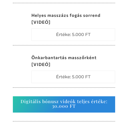
Helyes masszázs fogás sorrend
[VIDEÓ]
Értéke: 5.000 FT
Önkarbantartás masszőrként
[VIDEÓ]
Értéke: 5.000 FT
Digitális bónusz videók teljes értéke:
30.000 FT