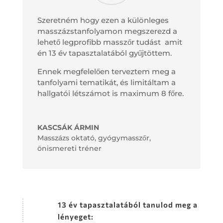
Szeretném hogy ezen a különleges
masszázstanfolyamon megszerezd a
lehető legprofibb masszőr tudást amit
én 13 év tapasztalatából gyűjtöttem.
Ennek megfelelően terveztem meg a
tanfolyami tematikát, és limitáltam a
hallgatói létszámot is maximum 8 főre.
KASCSÁK ÁRMIN
Masszázs oktató, gyógymasszőr,
önismereti tréner
13 év tapasztalatából tanulod meg a
lényeget: