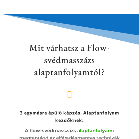
Mit várhatsz a Flow-
svédmasszázs
alaptanfolyamtól?

3 egymásra épülő képzés. Alaptanfolyam
kezdőknek:
A flow-svédmasszázs
alaptanfolyam:
megtanulod az elfáradásmentes technikák