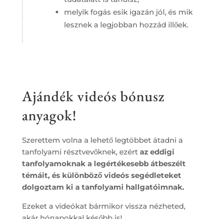
melyik fogás esik igazán jól, és mik
lesznek a legjobban hozzád illőek.
Ajándék videós bónusz
anyagok!
Szerettem volna a lehető legtöbbet átadni a
tanfolyami résztvevőknek, ezért
az eddigi
tanfolyamoknak a
legértékesebb
átbeszélt
témáit, és
különböző videós
segédleteket
dolgoztam ki a tanfolyami hallgatóimnak.
Ezeket a videókat bármikor vissza nézheted,
akár hónapokkal később is!