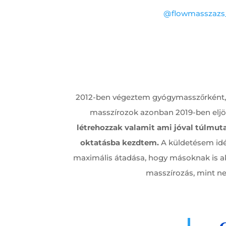
@flowmasszazs
2012-ben végeztem gyógymasszőrként, é
masszírozok azonban 2019-ben eljöt
létrehozzak valamit ami jóval túlmut
oktatásba kezdtem.
A küldetésem id
maximális átadása, hogy másoknak is a
masszírozás, mint n