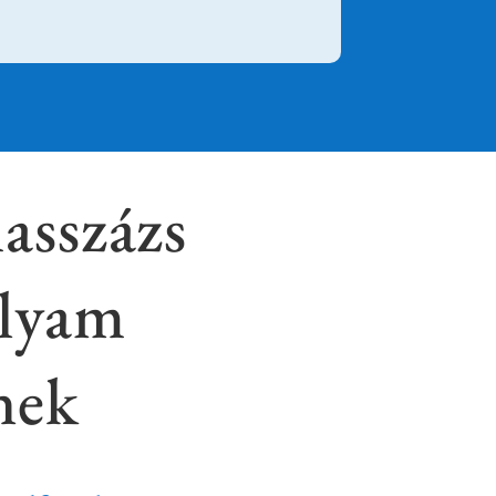
asszázs
olyam
nek