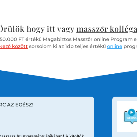
Örülök hogy itt vagy
masszőr kolléga
z 50.000 FT értékű Magabiztos Masszőr online Program s
tkező között
sorsolom ki az 1db teljes értékű
online
prog
RC AZ EGÉSZ!