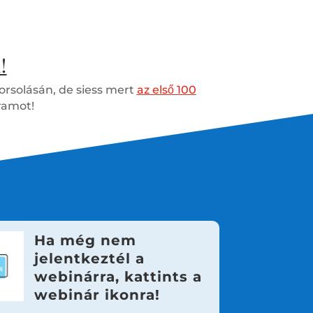
!
orsolásán, de siess mert
az első 100
ramot!
Ha még nem
jelentkeztél a
webinárra, kattints a
webinár ikonra!