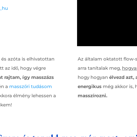
_hu
s azóta is elhivatottan
Az általam oktatott flo
t az idő, hogy végre
arra tanítalak meg,
hogya
at rajtam, így masszázs
hogy hogyan
élvezd azt,
én a
masszőri tudásom
energikus
még akkor is, 
kkora élmény lehessen a
masszírozni.
ekem!