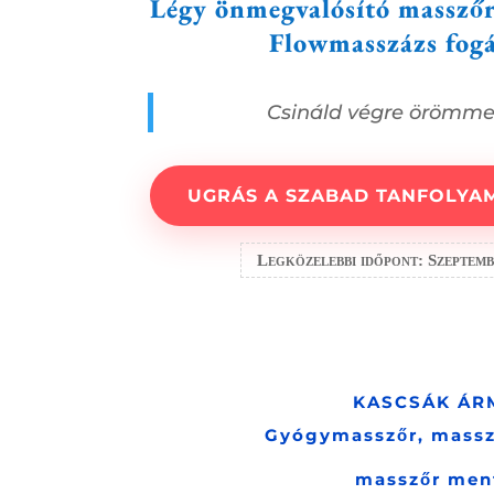
Légy önmegvalósító masszőr
Flowmasszázs fog
Csináld végre örömme
UGRÁS A SZABAD TANFOLYA
Legközelebbi időpont: Szeptemb
KASCSÁK ÁR
Gyógymasszőr, massz
masszőr men