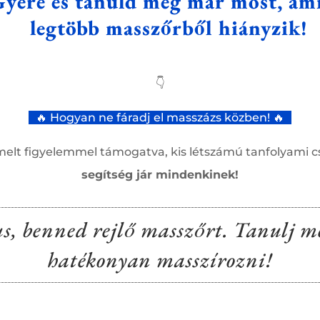
Gyere és tanuld meg már most, ami
legtöbb masszőrből hiányzik!
👇
🔥 Hogyan ne fáradj el masszázs közben! 🔥
emelt figyelemmel támogatva, kis létszámú tanfolyami
segítség jár mindenkinek!
us, benned rejlő masszőrt. Tanulj 
hatékonyan masszírozni!