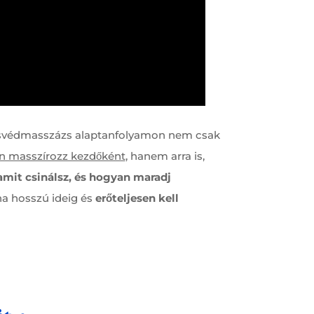
w-svédmasszázs alaptanfolyamon nem csak
n masszírozz kezdőként
, hanem arra is,
 amit csinálsz, és hogyan maradj
ha hosszú ideig és
erőteljesen kell