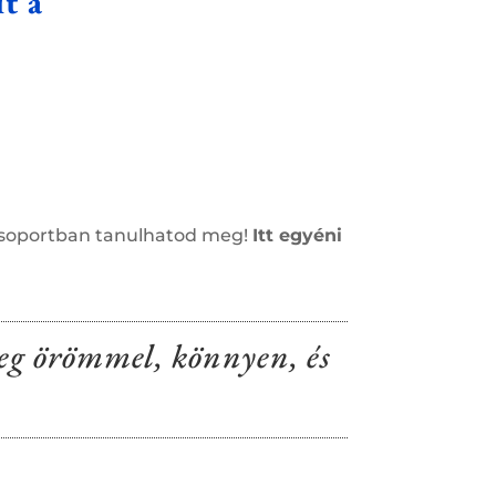
t a
 csoportban tanulhatod meg!
Itt egyéni
meg örömmel, könnyen, és