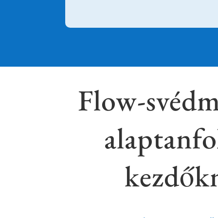
Flow-svédm
alaptanf
kezdők