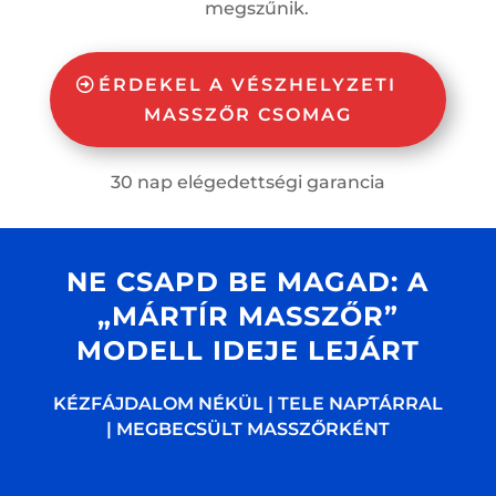
megszűnik.
ÉRDEKEL A VÉSZHELYZETI
MASSZŐR CSOMAG
30 nap elégedettségi garancia
NE CSAPD BE MAGAD: A
„MÁRTÍR MASSZŐR”
MODELL IDEJE LEJÁRT
KÉZFÁJDALOM NÉKÜL | TELE NAPTÁRRAL
| MEGBECSÜLT MASSZŐRKÉNT