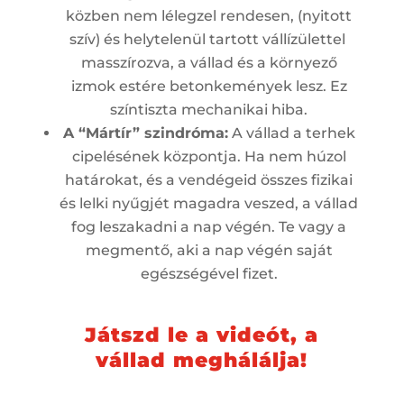
közben nem lélegzel rendesen, (nyitott
szív) és helytelenül tartott vállízülettel
masszírozva, a vállad és a környező
izmok estére betonkemények lesz. Ez
színtiszta mechanikai hiba.
A “Mártír” szindróma:
A vállad a terhek
cipelésének központja. Ha nem húzol
határokat, és a vendégeid összes fizikai
és lelki nyűgjét magadra veszed, a vállad
fog leszakadni a nap végén. Te vagy a
megmentő, aki a nap végén saját
egészségével fizet.
Játszd le a videót, a
vállad meghálálja!